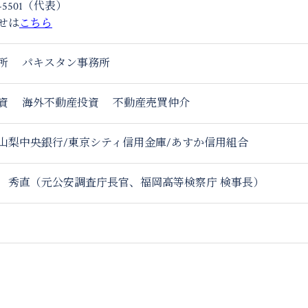
0-5501（代表）
せは
こちら
所
パキスタン事務所
資
海外不動産投資
不動産売買仲介
行/山梨中央銀行/東京シティ信用金庫/あすか信用組合
 秀直（元公安調査庁長官、福岡高等検察庁 検事長）