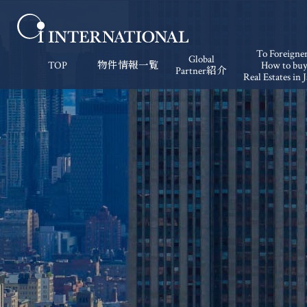
To Foreigne
Global
TOP
物件情報一覧
How to bu
Partner紹介
Real Estates in 